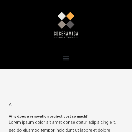
Skip
to
content
Меню
All
Why does a renovation project cost so much?
Lorem ipsum dolor sit amet conse ctetur adipisicing elit,
sed do eiusmod tempor incididunt ut labore et dolore