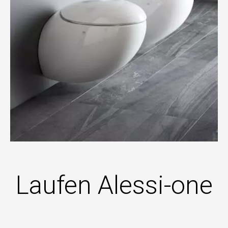
Laufen Alessi-one